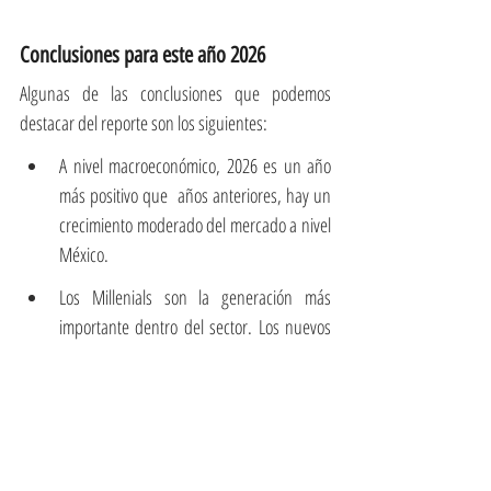
Conclusiones para este año 2026 
Algunas de las conclusiones que podemos 
destacar del reporte son los siguientes: 
A nivel macroeconómico, 2026 es un año 
más positivo que  años anteriores, hay un 
crecimiento moderado del mercado a nivel 
México.
Los Millenials son la generación más 
importante dentro del sector. Los nuevos 
proyectos se deben adaptar o a sus gusto 
y preferencias. Funcionalidad, comunidad, 
conectividad, y propósito son palabras 
importantes este 2026.
Los segmentos altos como premium y 