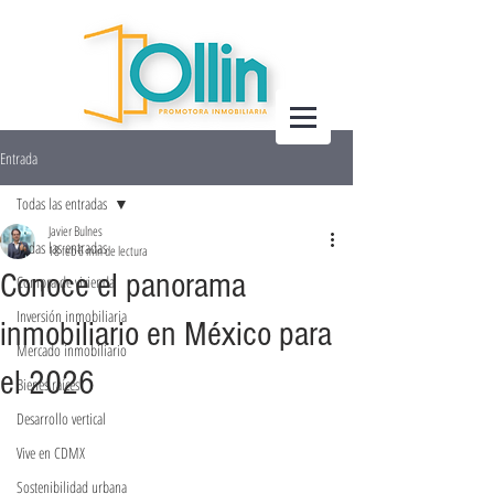
Entrada
Todas las entradas
Javier Bulnes
Todas las entradas
18 feb
6 min de lectura
Conoce el panorama
Compra de vivienda
Inversión inmobiliaria
inmobiliario en México para
Mercado inmobiliario
el 2026
Bienes raíces
Desarrollo vertical
Vive en CDMX
Sostenibilidad urbana