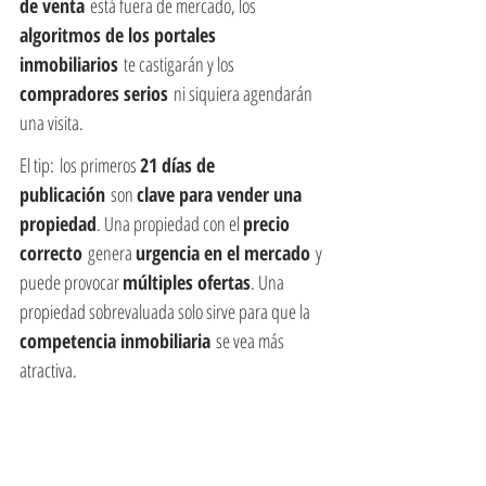
de venta
 está fuera de mercado, los 
algoritmos de los portales 
inmobiliarios
 te castigarán y los 
compradores serios
 ni siquiera agendarán 
una visita.
El tip: los primeros 
21 días de 
publicación
 son 
clave para vender una 
propiedad
. Una propiedad con el 
precio 
correcto
 genera 
urgencia en el mercado
 y 
puede provocar 
múltiples ofertas
. Una 
propiedad sobrevaluada solo sirve para que la 
competencia inmobiliaria
 se vea más 
atractiva.