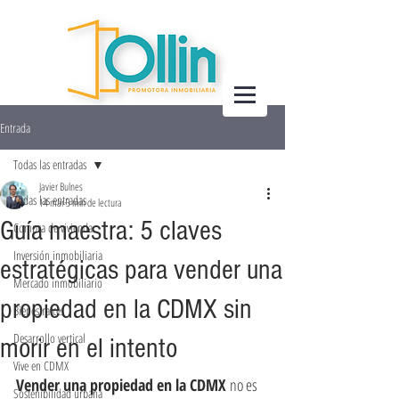
Entrada
Todas las entradas
Javier Bulnes
Todas las entradas
14 mar
3 min de lectura
Guía maestra: 5 claves
Compra de vivienda
Inversión inmobiliaria
estratégicas para vender una
Mercado inmobiliario
propiedad en la CDMX sin
Bienes raíces
Desarrollo vertical
morir en el intento
Vive en CDMX
Vender una propiedad en la CDMX 
no es 
Sostenibilidad urbana