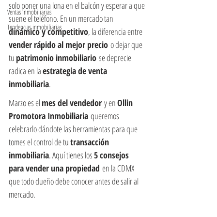
solo poner una lona en el balcón y esperar a que 
Ventas inmobiliarias
suene el teléfono. En un mercado tan 
Tendencias inmobiliarias
dinámico y competitivo
, la diferencia entre 
vender rápido al mejor precio
 o dejar que 
tu 
patrimonio inmobiliario
 se deprecie 
radica en la 
estrategia de venta 
inmobiliaria
.
Marzo es el 
mes del vendedor
 y en 
Ollin 
Promotora Inmobiliaria
 queremos 
celebrarlo dándote las herramientas para que 
tomes el control de tu 
transacción 
inmobiliaria
. Aquí tienes los 
5 consejos 
para vender una propiedad
 en la CDMX 
que todo dueño debe conocer antes de salir al 
mercado.