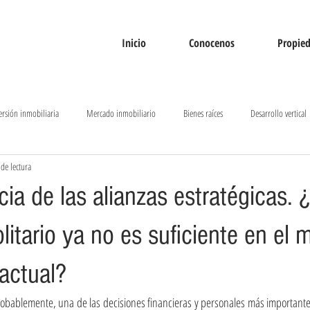
Inicio
Conocenos
Propie
ersión inmobiliaria
Mercado inmobiliario
Bienes raíces
Desarrollo vertical
de lectura
as
Tendencias inmobiliarias
ia de las alianzas estratégicas. 
litario ya no es suficiente en el
 actual?
bablemente, una de las decisiones financieras y personales más importantes