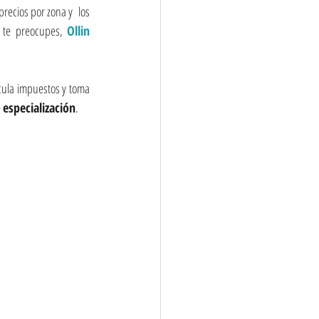
recios por zona y  los 
 te preocupes, 
Ollin 
cula impuestos y toma 
 
especialización
.