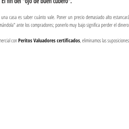
 El fin del "ojo de buen cubero".
 una casa es saber cuánto vale. Poner un precio demasiado alto estancará
mándola" ante los compradores; ponerlo muy bajo significa perder el dinero 
mercial con 
Peritos Valuadores certificados
, eliminamos las suposiciones