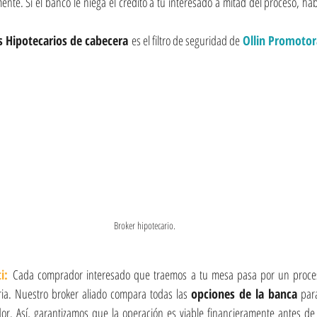
ente. Si el banco le niega el crédito a tu interesado a mitad del proceso, h
s Hipotecarios de cabecera
 es el filtro de seguridad de
 Ollin Promotor
Broker hipotecario.
i:
 Cada comprador interesado que traemos a tu mesa pasa por un proceso
ia. Nuestro broker aliado compara todas las
 opciones de la banca
 par
or. Así, garantizamos que la operación es viable financieramente antes de 