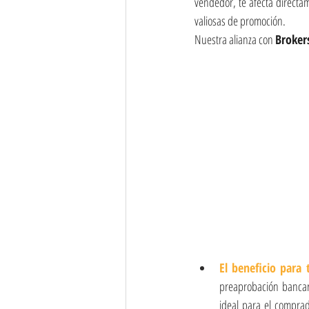
vendedor, te afecta directam
valiosas de promoción.
Nuestra alianza con 
Broker
El beneficio para t
preaprobación bancar
ideal para el comprad