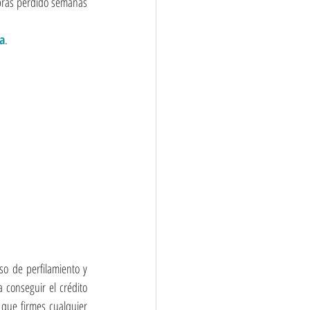
abrás perdido semanas 
a
.
 de perfilamiento y 
a conseguir el crédito 
que firmes cualquier 