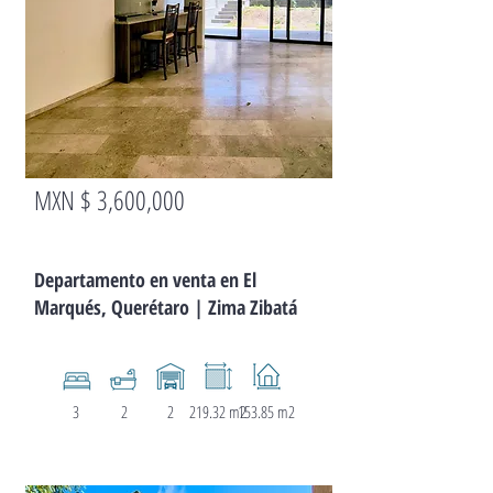
MXN $ 3,600,000
DEPARTA
MENTO
Departamento en venta en El
Marqués, Querétaro | Zima Zibatá
3
2
2
219.32 m2
153.85 m2