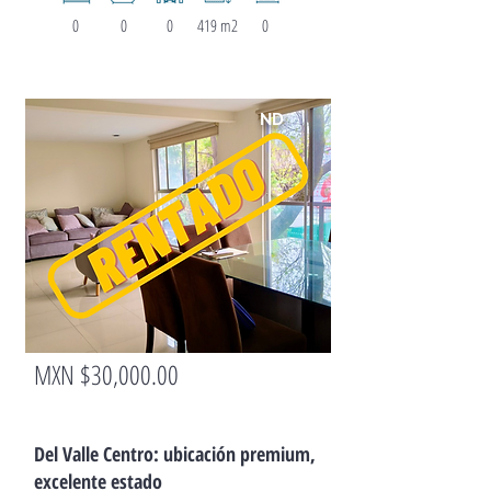
0
0
0
419 m2
0
ND
MXN $30,000.00
DEPARTA
MENTO
Del Valle Centro: ubicación premium,
excelente estado