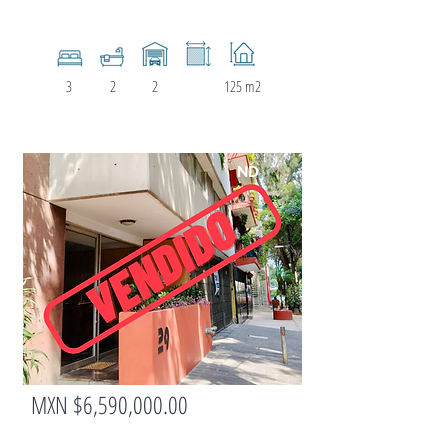
3
2
2
125 m2
ND
MXN $6,590,000.00
DEPARTA
MENTO