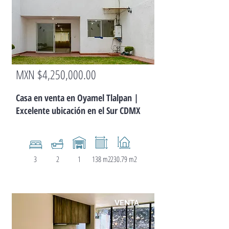
MXN $4,250,000.00
CASA
Casa en venta en Oyamel Tlalpan |
Excelente ubicación en el Sur CDMX
3
2
1
138 m2
230.79 m2
VENTA