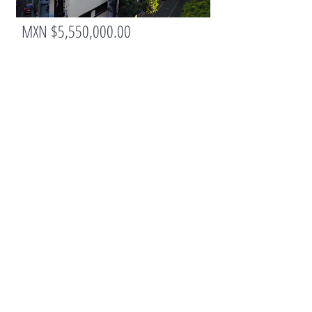
MXN $5,550,000.00
DEPARTA
MENTO
Departamento en venta, Col.
Anzures, ¡Listo para vivir!
3
2
1
109 m2
ND