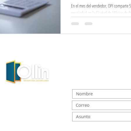
En el mes del vendedor, OPI comparte 5 
propiedad en la Ciudad de México de fo
Si estás interesado en vender
déjanos un mensaje y te cont
Horarios de atención:
Lunes a viernes de 9:00 a 17:00 horas
Sábados de 9:00 a 13:00 horas