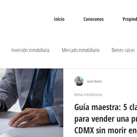
Inicio
Conocenos
Propie
Inversión inmobiliaria
Mercado inmobiliario
Bienes raíces
bana
Ventas inmobiliarias
Tendencias inmobiliarias
Javier Bulnes
Ventas inmobiliarias
Guía maestra: 5 cl
para vender una p
CDMX sin morir en 