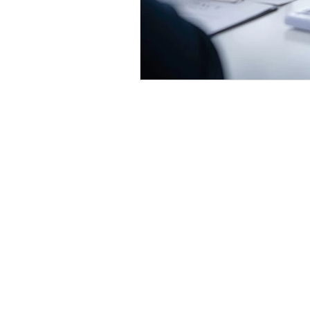
Para contactar a nuestro equipo
llámanos o escribenos a:
55 7593 9777
contacto@ollin.mx