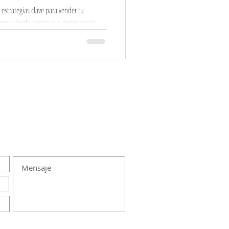
estrategias clave para vender tu
rma rápida, segura y al mejor precio.
, comprar o rentar una propiedad
estaremos a la brevedad.
ENVIAR