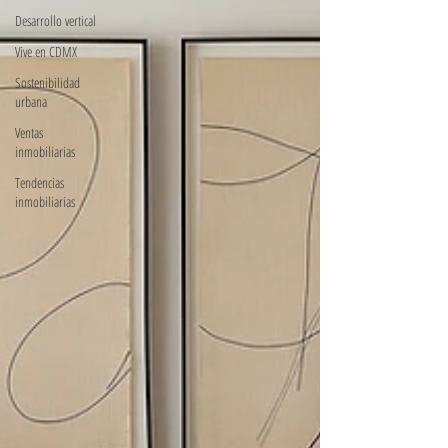
Desarrollo vertical
Vive en CDMX
Sostenibilidad
urbana
Ventas
inmobiliarias
Tendencias
inmobiliarias