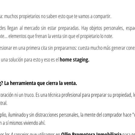
ma: muchos propietarios no saben esto que te vamos a compartir.
des llegan al mercado sin estar preparadas. Hay objetos personales, espac
nte… elementos que frenan la venta sin que el propietario lo note.
esionar en una primera cita sin prepararnos: cuesta mucho más generar cone
 una solución para esto y eso es el 
home staging.
? La herramienta que cierra la venta.
coración ni un truco. Es una técnica profesional para preparar su propiedad, 
tral.
io, iluminado y sin distracciones personales, la mente del comprador hace "cli
a sí mismos viviendo ahí.
os los 4 consejos que utilizamos en 
Ollin Promotora Inmobiliaria
 para ge