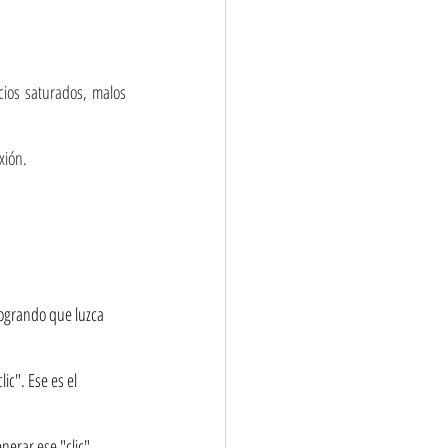
ios saturados, malos 
xión.
logrando que luzca 
c". Ese es el 
nerar ese "clic" 