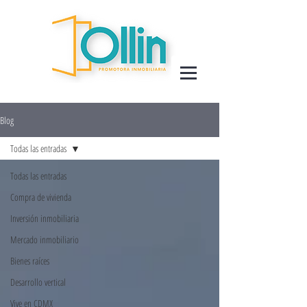
Blog
Todas las entradas
Todas las entradas
Compra de vivienda
Inversión inmobiliaria
Mercado inmobiliario
Bienes raíces
Desarrollo vertical
Vive en CDMX