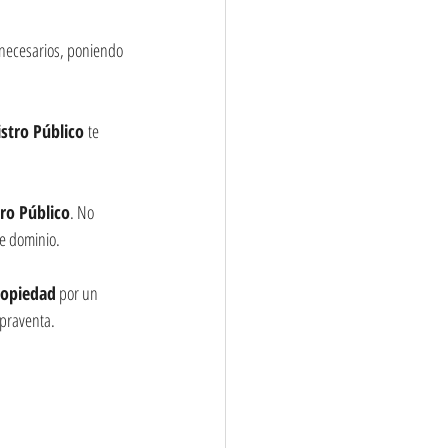
 necesarios, poniendo 
stro Público 
te 
tro Público
. No 
e dominio.
ropiedad
 por un 
mpraventa.