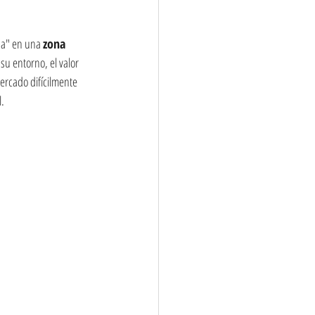
ona" en una 
zona 
u entorno, el valor 
mercado difícilmente 
l.