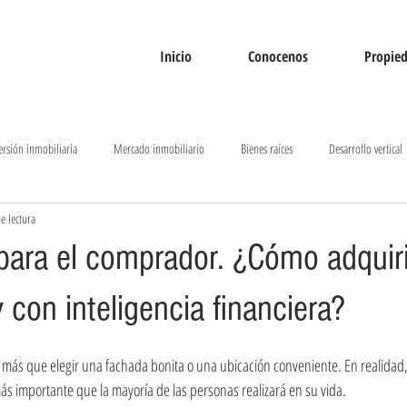
Inicio
Conocenos
Propie
ersión inmobiliaria
Mercado inmobiliario
Bienes raíces
Desarrollo vertical
e lectura
as
Tendencias inmobiliarias
para el comprador. ¿Cómo adquiri
y con inteligencia financiera?
ás que elegir una fachada bonita o una ubicación conveniente. En realidad, s
ás importante que la mayoría de las personas realizará en su vida. 