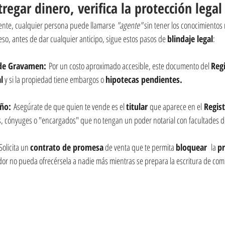
regar dinero, verifica la protección legal
nte, cualquier persona puede llamarse 
"agente"
 sin tener los conocimientos
eso, antes de dar cualquier anticipo, sigue estos pasos de 
blindaje legal
:
 de Gravamen:
 Por un costo aproximado accesible, este documento del 
Regi
l
 y si la propiedad tiene embargos o 
hipotecas pendientes.
eño:
 Asegúrate de que quien te vende es el 
titular 
que aparece en el
 Regis
s, cónyuges o "encargados" que no tengan un poder notarial con facultades d
Solicita un 
contrato de promesa
 de venta que te permita 
bloquear 
 la 
p
dor no pueda ofrecérsela a nadie más mientras se prepara la escritura de co