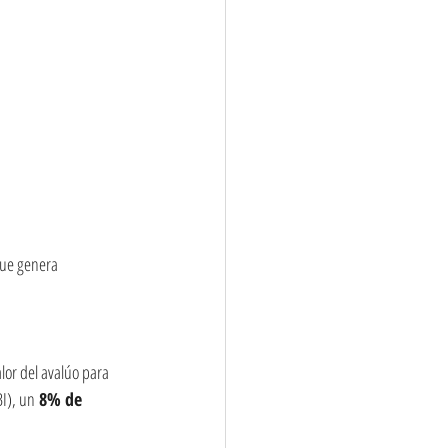
ue genera 
alor del avalúo para
BI), un
 8% de 