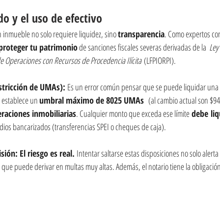
do y el uso de efectivo
n inmueble no solo requiere liquidez, sino 
transparencia
. Como expertos con
proteger tu patrimonio
 de sanciones fiscales severas derivadas de la  
Ley
de Operaciones con Recursos de Procedencia Ilícita
 (LFPIORPI).
estricción de UMAs): 
Es un error común pensar que se puede liquidar una
y establece un 
umbral máximo de 8025 UMAs 
 (al cambio actual son $9
raciones inmobiliarias
. Cualquier monto que exceda ese límite
 debe li
dios bancarizados (transferencias SPEI o cheques de caja).
ión: El riesgo es real. 
Intentar saltarse estas disposiciones no solo alerta
o que puede derivar en multas muy altas. Además, el notario tiene la obligación